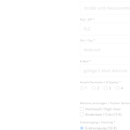
PLZ / ZIP *
Ort / City *
E-Mail *
Anzahl Personen / # Guests *
1
2
3
4
Weitere Leistungen / Further Services
Hochstuhl / High chair
Kinderbett / Crib (15 €)
Endreinigung / Cleaning *
Endreinigung (50 €)