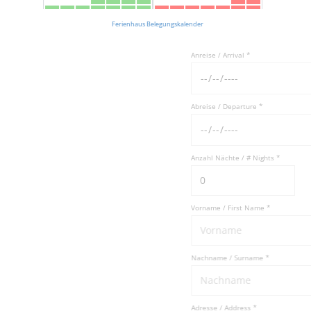
Ferienhaus Belegungskalender
Anreise / Arrival *
Abreise / Departure *
Anzahl Nächte / # Nights *
Vorname / First Name *
Nachname / Surname *
Adresse / Address *