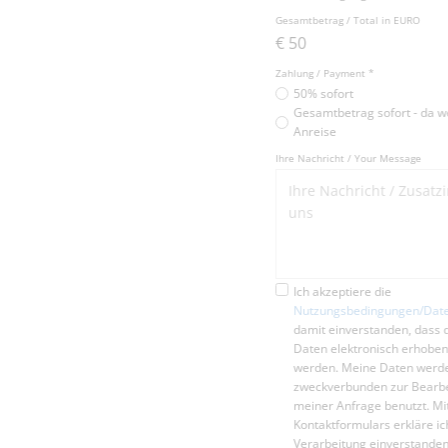
Gesamtbetrag / Total in EURO
€
50
Zahlung / Payment *
50% sofort
Gesamtbetrag sofort - da weniger als 30 Tage vor
Anreise
Ihre Nachricht / Your Message
Ich akzeptiere die
Nutzungsbedingungen/Datenschutzerklärung
und bi
damit einverstanden, dass die von mir angegeben
Daten elektronisch erhoben und gespeichert
werden. Meine Daten werden dabei nur streng
zweckverbunden zur Bearbeitung und Beantwortun
meiner Anfrage benutzt. Mit dem Absenden des
Kontaktformulars erkläre ich mich mit der
Verarbeitung einverstanden.